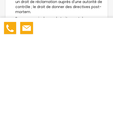
un droit de réclamation auprès d'une autorité de
contrôle ; le droit de donner des directives post-
mortem.
Pour en savoir plus sur le traitement de vos
données et l'exercice de vos droits, consultez
05 65 2
Devis
|
Contact
* ** **
notre
Politique de confidentialité
.*
Vos questions sur
l'impression d'autocollants
personnalisés